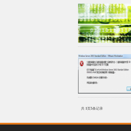
共
1
页
5
条记录