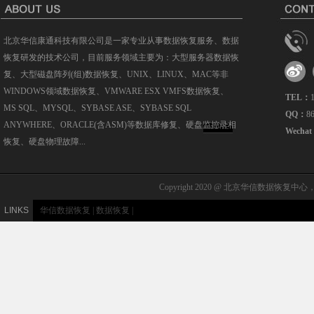
北京华信康通科技有限公司是一家专业从事数据恢复服务、数据
恢复研发的技术公司，目前服务领域主要为：大型服务器数据恢
复、大型磁盘阵列(组)数据恢复、UNIX、LINUX、MAC等非
WINDOWS领域数据恢复、VMWARE ESX VMFS数据恢复、
TEL：
MS SQL、MYSQL、SYBASE ASE、SYBASE SQL
QQ：
8
ANYWHERE、ORACLE(含ASM)等数据库修复、硬盘监控录相
MORE
Wecha
恢复、硬盘物理故障...
Copyright 2020 @ 北京华信数据恢复中心，北
LINKS
华信数据恢复
|
数据恢复
|