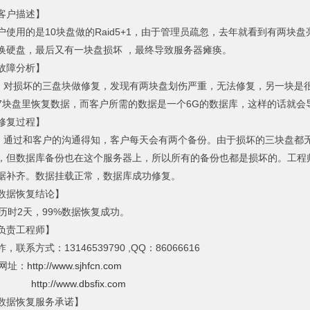
客户描述】
户使用的是10块盘做的Raid5+1，由于管理员疏忽，去年就看到有两
换硬盘，最后又有一块盘损坏 ，最终导致服务器瘫痪。
故障分析】
损坏的三盘块做修复，发现有两块盘划伤严重，无法修复，另一块是很
7块盘里恢复数据，而客户所需的数据是一个6G的数据库，这样的话就会
修复过程】
过和客户的沟通得知，客户每天会有两个备份。由于损坏的三块盘都无
，但数据库备份也在这个服务器上，所以所有的备份也都是损坏的。工程
据补齐。数据挂载正常，数据库成功修复。
数据恢复结论】
时2天，99%数据恢复成功。
负责工程师】
，联系方式：13146539790 ,QQ：86066616
址：
http://www.sjhfcn.com
http://www.dbsfix.com
数据恢复服务承诺】