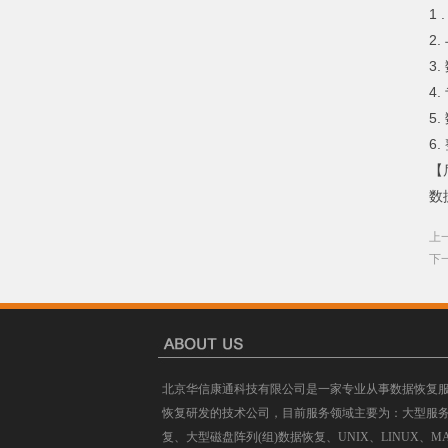
1 
2
3
4
5
6
【
数
上
下
北京华信康通科技有限公司是一家专业从事数据恢复
恢复研发的技术公司，目前服务领域主要为：大型服
复、大型磁盘阵列(组)数据恢复、UNIX、LINUX、M